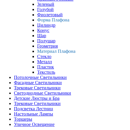
Зеленый
Голубой
Фиолетовый
Форма Плафона
Цилиндр
Конус
Шар
Полушар
Геометрия
Материал Плафона
Стекло
Металл
Пластик
Текстиль
Потолочные Светильники
Фасадные Светильники
Трековые Светильники
Светодиодные Светильники
Детские Люстры и Бра
Трековые Светильники
Подсветка Лестниц
Настольные Лампы
Торшеры
Уличное Освещение