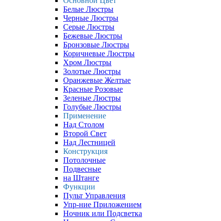
Основной Цвет
Белые Люстры
Черные Люстры
Серые Люстры
Бежевые Люстры
Бронзовые Люстры
Коричневые Люстры
Хром Люстры
Золотые Люстры
Оранжевые Желтые
Красные Розовые
Зеленые Люстры
Голубые Люстры
Применение
Над Столом
Второй Свет
Над Лестницей
Конструкция
Потолочные
Подвесные
на Штанге
Функции
Пульт Управления
Упр-ние Приложением
Ночник или Подсветка