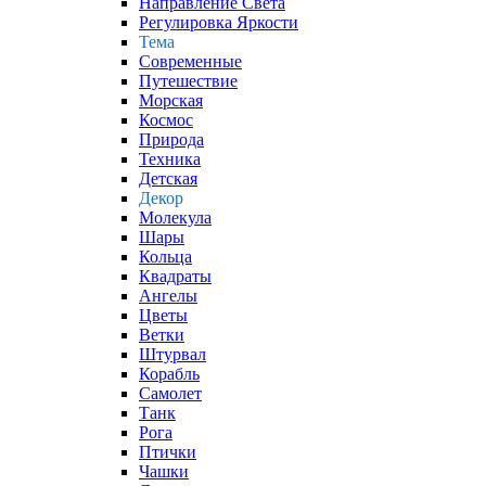
Направление Света
Регулировка Яркости
Тема
Современные
Путешествие
Морская
Космос
Природа
Техника
Детская
Декор
Молекула
Шары
Кольца
Квадраты
Ангелы
Цветы
Ветки
Штурвал
Корабль
Самолет
Танк
Рога
Птички
Чашки