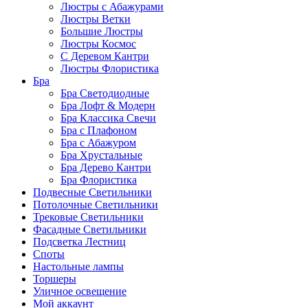
Люстры с Абажурами
Люстры Ветки
Большие Люстры
Люстры Космос
С Деревом Кантри
Люстры Флористика
Бра
Бра Светодиодные
Бра Лофт & Модерн
Бра Классика Свечи
Бра с Плафоном
Бра с Абажуром
Бра Хрустальные
Бра Дерево Кантри
Бра Флористика
Подвесные Светильники
Потолочные Светильники
Трековые Светильники
Фасадные Светильники
Подсветка Лестниц
Споты
Настольные лампы
Торшеры
Уличное освещение
Мой аккаунт