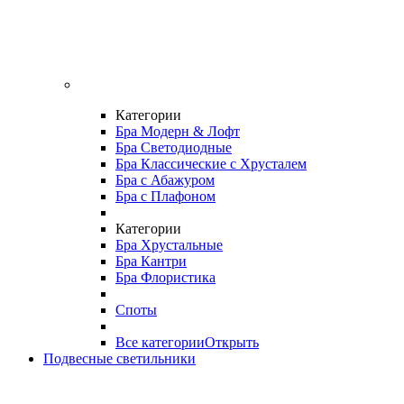
Категории
Бра Модерн & Лофт
Бра Светодиодные
Бра Классические с Хрусталем
Бра с Абажуром
Бра с Плафоном
Категории
Бра Хрустальные
Бра Кантри
Бра Флористика
Споты
Все категории
Открыть
Подвесные светильники