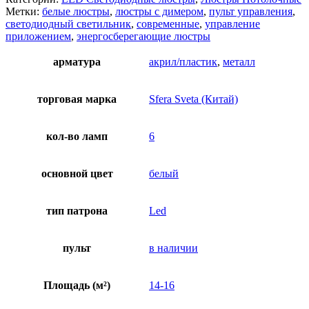
Метки:
белые люстры
,
люстры с димером
,
пульт управления
,
светодиодный светильник
,
современные
,
управление
приложением
,
энергосберегающие люстры
арматура
акрил/пластик
,
металл
торговая марка
Sfera Sveta (Китай)
кол-во ламп
6
основной цвет
белый
тип патрона
Led
пульт
в наличии
Площадь (м²)
14-16