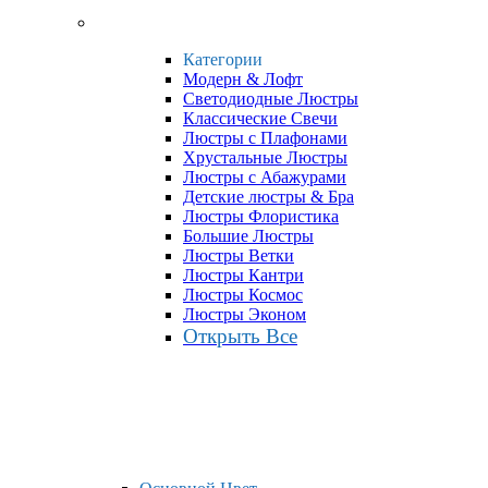
Категории
Модерн & Лофт
Светодиодные Люстры
Классические Свечи
Люстры с Плафонами
Хрустальные Люстры
Люстры с Абажурами
Детские люстры & Бра
Люстры Флористика
Большие Люстры
Люстры Ветки
Люстры Кантри
Люстры Космос
Люстры Эконом
Открыть Все