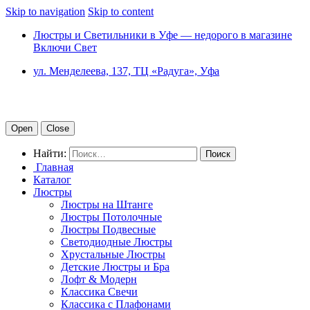
Skip to navigation
Skip to content
Люстры и Светильники в Уфе — недорого в магазине
Включи Свет
ул. Менделеева, 137, ТЦ «Радуга», Уфа
Open
Close
Найти:
Главная
Каталог
Люстры
Люстры на Штанге
Люстры Потолочные
Люстры Подвесные
Светодиодные Люстры
Хрустальные Люстры
Детские Люстры и Бра
Лофт & Модерн
Классика Свечи
Классика с Плафонами