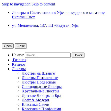
Skip to navigation
Skip to content
Люстры и Светильники в Уфе — недорого в магазине
Включи Свет
ул. Менделеева, 137, ТЦ «Радуга», Уфа
Open
Close
Найти:
Главная
Каталог
Люстры
Люстры на Штанге
Люстры Потолочные
Люстры Подвесные
Светодиодные Люстры
Хрустальные Люстры
Детские Люстры и Бра
Лофт & Модерн
Классика Свечи
Классика с Плафонами