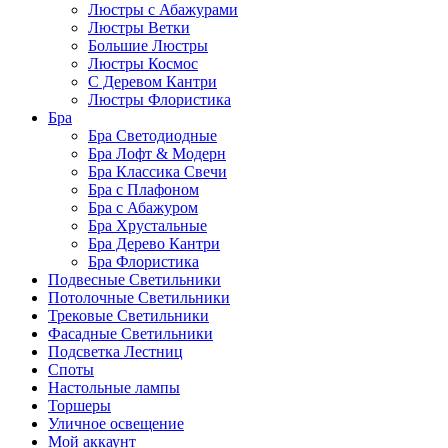
Люстры с Абажурами
Люстры Ветки
Большие Люстры
Люстры Космос
С Деревом Кантри
Люстры Флористика
Бра
Бра Светодиодные
Бра Лофт & Модерн
Бра Классика Свечи
Бра с Плафоном
Бра с Абажуром
Бра Хрустальные
Бра Дерево Кантри
Бра Флористика
Подвесные Светильники
Потолочные Светильники
Трековые Светильники
Фасадные Светильники
Подсветка Лестниц
Споты
Настольные лампы
Торшеры
Уличное освещение
Мой аккаунт