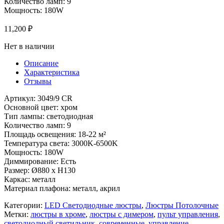
Количество ламп: 9
Мощность: 180W
11,200
₽
Нет в наличии
Описание
Характеристика
Отзывы
Артикул: 3049/9 CR
Основной цвет: хром
Тип лампы: светодиодная
Количество ламп: 9
Площадь освещения: 18-22 м²
Температура света: 3000K-6500K
Мощность: 180W
Диммирование: Есть
Размер: Ø880 x H130
Каркас: металл
Материал плафона: металл, акрил
Категории:
LED Светодиодные люстры
,
Люстры Потолочные
Метки:
люстры в хроме
,
люстры с димером
,
пульт управления
,
светодиодный светильник
,
современные
,
управление