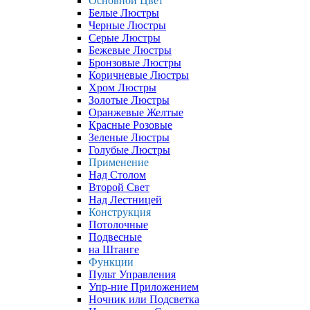
Основной Цвет
Белые Люстры
Черные Люстры
Серые Люстры
Бежевые Люстры
Бронзовые Люстры
Коричневые Люстры
Хром Люстры
Золотые Люстры
Оранжевые Желтые
Красные Розовые
Зеленые Люстры
Голубые Люстры
Применение
Над Столом
Второй Свет
Над Лестницей
Конструкция
Потолочные
Подвесные
на Штанге
Функции
Пульт Управления
Упр-ние Приложением
Ночник или Подсветка