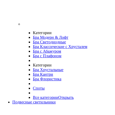
Категории
Бра Модерн & Лофт
Бра Светодиодные
Бра Классические с Хрусталем
Бра с Абажуром
Бра с Плафоном
Категории
Бра Хрустальные
Бра Кантри
Бра Флористика
Споты
Все категории
Открыть
Подвесные светильники