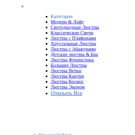
Категории
Модерн & Лофт
Светодиодные Люстры
Классические Свечи
Люстры с Плафонами
Хрустальные Люстры
Люстры с Абажурами
Детские люстры & Бра
Люстры Флористика
Большие Люстры
Люстры Ветки
Люстры Кантри
Люстры Космос
Люстры Эконом
Открыть Все