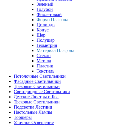
Зеленый
Голубой
Фиолетовый
Форма Плафона
Цилиндр
Конус
Шар
Полушар
Геометрия
Материал Плафона
Стекло
Металл
Пластик
Текстиль
Потолочные Светильники
Фасадные Светильники
Трековые Светильники
Светодиодные Светильники
Детские Люстры и Бра
Трековые Светильники
Подсветка Лестниц
Настольные Лампы
Торшеры
Уличное Освещение