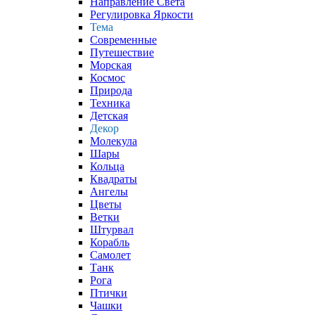
Направление Света
Регулировка Яркости
Тема
Современные
Путешествие
Морская
Космос
Природа
Техника
Детская
Декор
Молекула
Шары
Кольца
Квадраты
Ангелы
Цветы
Ветки
Штурвал
Корабль
Самолет
Танк
Рога
Птички
Чашки