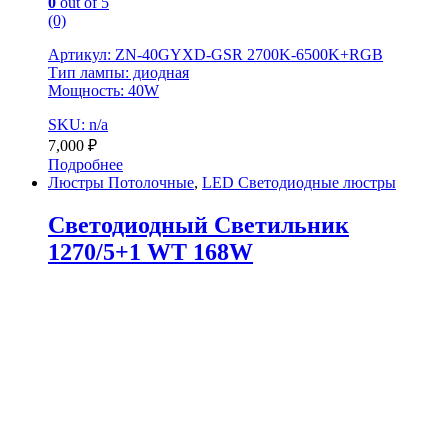
0
out of 5
(0)
Артикул: ZN-40GYXD-GSR 2700K-6500K+RGB
Тип лампы: диодная
Мощность: 40W
SKU: n/a
7,000
₽
Подробнее
Люстры Потолочные
,
LED Светодиодные люстры
Светодиодный Светильник
1270/5+1 WT 168W