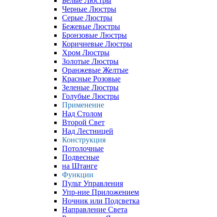
Белые Люстры
Черные Люстры
Серые Люстры
Бежевые Люстры
Бронзовые Люстры
Коричневые Люстры
Хром Люстры
Золотые Люстры
Оранжевые Желтые
Красные Розовые
Зеленые Люстры
Голубые Люстры
Применение
Над Столом
Второй Свет
Над Лестницей
Конструкция
Потолочные
Подвесные
на Штанге
Функции
Пульт Управления
Упр-ние Приложением
Ночник или Подсветка
Направление Света