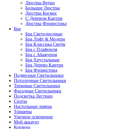
Люстры Ветки
Большие Люстры
Люстры Космос
С Деревом Кантри
Люстры Флористика
Бра
Бра Светодиодные
Бра Лофт & Модерн
Бра Классика Свечи
Бра с Плафоном
Бра с Абажуром
Бра Хрустальные
Бра Дерево Кантри
Бра Флористика
Подвесные Светильники
Потолочные Светильники
Трековые Светильники
Фасадные Светильники
Подсветка Лестниц
Споты
Настольные лампы
Торшеры
Уличное освещение
Мой аккаунт
Корзина