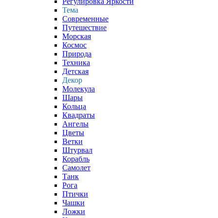
Регулировка Яркости
Тема
Современные
Путешествие
Морская
Космос
Природа
Техника
Детская
Декор
Молекула
Шары
Кольца
Квадраты
Ангелы
Цветы
Ветки
Штурвал
Корабль
Самолет
Танк
Рога
Птички
Чашки
Ложки