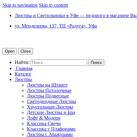
Skip to navigation
Skip to content
Люстры и Светильники в Уфе — недорого в магазине Вк
ул. Менделеева, 137, ТЦ «Радуга», Уфа
Open
Close
Найти:
Главная
Каталог
Люстры
Люстры на Штанге
Люстры Потолочные
Люстры Подвесные
Светодиодные Люстры
Хрустальные Люстры
Детские Люстры и Бра
Лофт & Модерн
Классика Свечи
Классика с Плафонами
Люстры с Абажурами