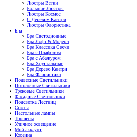
Люстры Ветки
Большие Люстры
Люстры Космос
С Деревом Кантри
Люстры Флористика
Бра
Бра Светодиодные
Бра Лофт & Модерн
Бра Классика Свечи
Бра с Плафоном
Бра с Абажуром
Бра Хрустальные
Бра Дерево Кантри
Бра Флористика
Подвесные Светильники
Потолочные Светильники
Трековые Светильники
Фасадные Светильники
Подсветка Лестниц
Споты
Настольные лампы
Торшеры
Уличное освещение
Мой аккаунт
Корзина