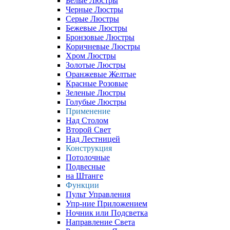
Белые Люстры
Черные Люстры
Серые Люстры
Бежевые Люстры
Бронзовые Люстры
Коричневые Люстры
Хром Люстры
Золотые Люстры
Оранжевые Желтые
Красные Розовые
Зеленые Люстры
Голубые Люстры
Применение
Над Столом
Второй Свет
Над Лестницей
Конструкция
Потолочные
Подвесные
на Штанге
Функции
Пульт Управления
Упр-ние Приложением
Ночник или Подсветка
Направление Света