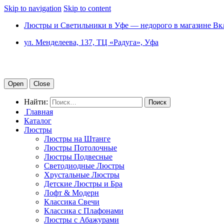
Skip to navigation
Skip to content
Люстры и Светильники в Уфе — недорого в магазине Вк
ул. Менделеева, 137, ТЦ «Радуга», Уфа
Open
Close
Найти:
Главная
Каталог
Люстры
Люстры на Штанге
Люстры Потолочные
Люстры Подвесные
Светодиодные Люстры
Хрустальные Люстры
Детские Люстры и Бра
Лофт & Модерн
Классика Свечи
Классика с Плафонами
Люстры с Абажурами