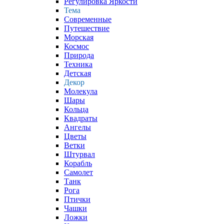
Регулировка Яркости
Тема
Современные
Путешествие
Морская
Космос
Природа
Техника
Детская
Декор
Молекула
Шары
Кольца
Квадраты
Ангелы
Цветы
Ветки
Штурвал
Корабль
Самолет
Танк
Рога
Птички
Чашки
Ложки