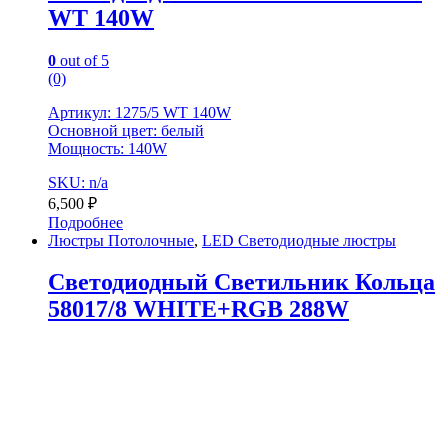
WT 140W
0
out of 5
(0)
Артикул: 1275/5 WT 140W
Основной цвет: белый
Мощность: 140W
SKU: n/a
6,500
₽
Подробнее
Люстры Потолочные
,
LED Светодиодные люстры
Светодиодный Светильник Кольца
58017/8 WHITE+RGB 288W