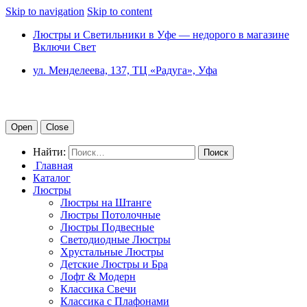
Skip to navigation
Skip to content
Люстры и Светильники в Уфе — недорого в магазине
Включи Свет
ул. Менделеева, 137, ТЦ «Радуга», Уфа
Open
Close
Найти:
Главная
Каталог
Люстры
Люстры на Штанге
Люстры Потолочные
Люстры Подвесные
Светодиодные Люстры
Хрустальные Люстры
Детские Люстры и Бра
Лофт & Модерн
Классика Свечи
Классика с Плафонами