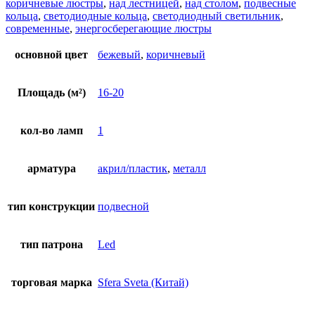
коричневые люстры
,
над лестницей
,
над столом
,
подвесные
кольца
,
светодиодные кольца
,
светодиодный светильник
,
современные
,
энергосберегающие люстры
основной цвет
бежевый
,
коричневый
Площадь (м²)
16-20
кол-во ламп
1
арматура
акрил/пластик
,
металл
тип конструкции
подвесной
тип патрона
Led
торговая марка
Sfera Sveta (Китай)