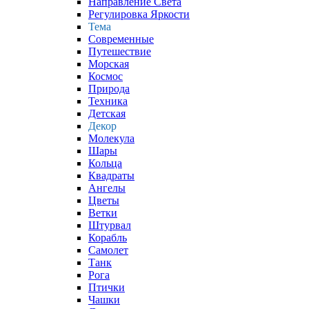
Направление Света
Регулировка Яркости
Тема
Современные
Путешествие
Морская
Космос
Природа
Техника
Детская
Декор
Молекула
Шары
Кольца
Квадраты
Ангелы
Цветы
Ветки
Штурвал
Корабль
Самолет
Танк
Рога
Птички
Чашки