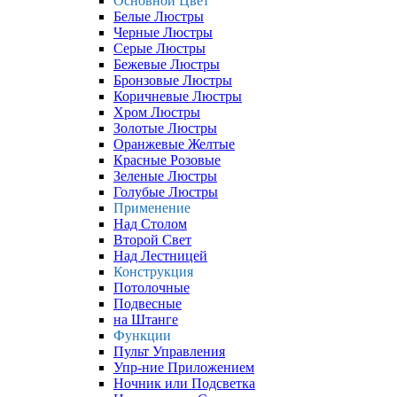
Основной Цвет
Белые Люстры
Черные Люстры
Серые Люстры
Бежевые Люстры
Бронзовые Люстры
Коричневые Люстры
Хром Люстры
Золотые Люстры
Оранжевые Желтые
Красные Розовые
Зеленые Люстры
Голубые Люстры
Применение
Над Столом
Второй Свет
Над Лестницей
Конструкция
Потолочные
Подвесные
на Штанге
Функции
Пульт Управления
Упр-ние Приложением
Ночник или Подсветка