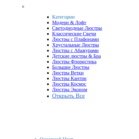
Категории
Модерн & Лофт
Светодиодные Люстры
Классические Свечи
Люстры с Плафонами
Хрустальные Люстры
Люстры с Абажурами
Детские люстры & Бра
Люстры Флористика
Большие Люстры
Люстры Ветки
Люстры Кантри
Люстры Космос
Люстры Эконом
Открыть Все