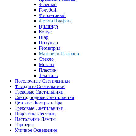
Зеленый
Голубой
Фиолетовый
Форма Плафона
Цилиндр
Конус
Шар
Полушар
Геометрия
Материал Плафона
Стекло
Металл
Пластик
Текстиль
Потолочные Светильники
Фасадные Светильники
Трековые Светильники
Светодиодные Светильники
Детские Люстры и Бра
Трековые Светильники
Подсветка Лестниц
Настольные Лампы
Торшеры
Уличное Освещение