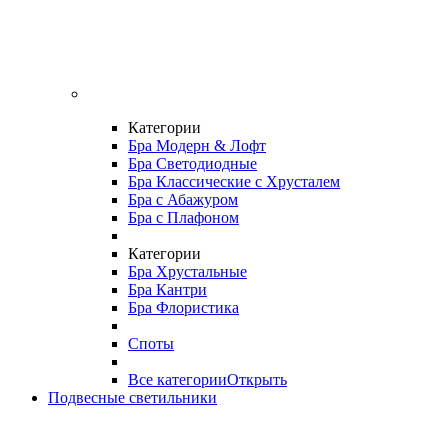
Категории
Бра Модерн & Лофт
Бра Светодиодные
Бра Классические с Хрусталем
Бра с Абажуром
Бра с Плафоном
Категории
Бра Хрустальные
Бра Кантри
Бра Флористика
Споты
Все категории
Открыть
Подвесные светильники