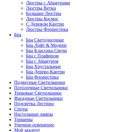
Люстры с Абажурами
Люстры Ветки
Большие Люстры
Люстры Космос
С Деревом Кантри
Люстры Флористика
Бра
Бра Светодиодные
Бра Лофт & Модерн
Бра Классика Свечи
Бра с Плафоном
Бра с Абажуром
Бра Хрустальные
Бра Дерево Кантри
Бра Флористика
Подвесные Светильники
Потолочные Светильники
Трековые Светильники
Фасадные Светильники
Подсветка Лестниц
Споты
Настольные лампы
Торшеры
Уличное освещение
Мой аккаунт