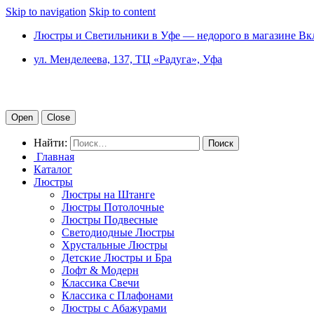
Skip to navigation
Skip to content
Люстры и Светильники в Уфе — недорого в магазине Вк
ул. Менделеева, 137, ТЦ «Радуга», Уфа
Open
Close
Найти:
Главная
Каталог
Люстры
Люстры на Штанге
Люстры Потолочные
Люстры Подвесные
Светодиодные Люстры
Хрустальные Люстры
Детские Люстры и Бра
Лофт & Модерн
Классика Свечи
Классика с Плафонами
Люстры с Абажурами