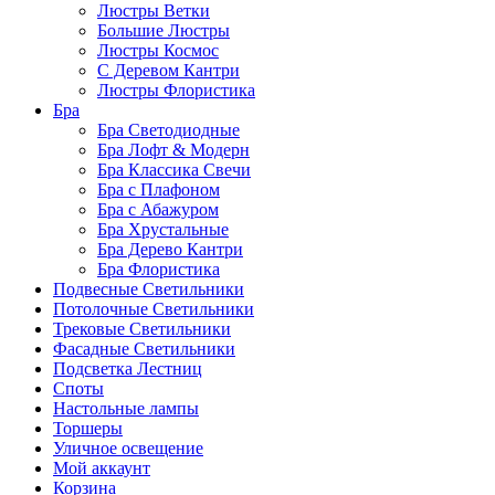
Люстры Ветки
Большие Люстры
Люстры Космос
С Деревом Кантри
Люстры Флористика
Бра
Бра Светодиодные
Бра Лофт & Модерн
Бра Классика Свечи
Бра с Плафоном
Бра с Абажуром
Бра Хрустальные
Бра Дерево Кантри
Бра Флористика
Подвесные Светильники
Потолочные Светильники
Трековые Светильники
Фасадные Светильники
Подсветка Лестниц
Споты
Настольные лампы
Торшеры
Уличное освещение
Мой аккаунт
Корзина