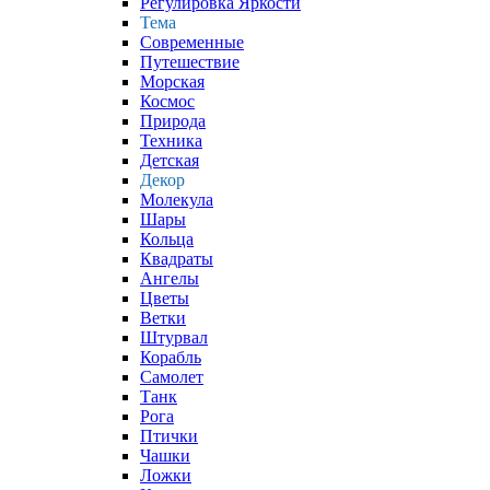
Регулировка Яркости
Тема
Современные
Путешествие
Морская
Космос
Природа
Техника
Детская
Декор
Молекула
Шары
Кольца
Квадраты
Ангелы
Цветы
Ветки
Штурвал
Корабль
Самолет
Танк
Рога
Птички
Чашки
Ложки