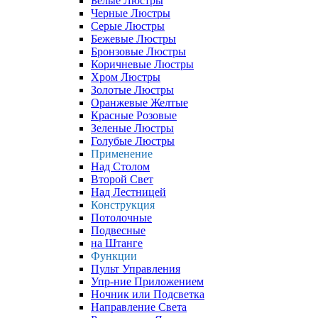
Белые Люстры
Черные Люстры
Серые Люстры
Бежевые Люстры
Бронзовые Люстры
Коричневые Люстры
Хром Люстры
Золотые Люстры
Оранжевые Желтые
Красные Розовые
Зеленые Люстры
Голубые Люстры
Применение
Над Столом
Второй Свет
Над Лестницей
Конструкция
Потолочные
Подвесные
на Штанге
Функции
Пульт Управления
Упр-ние Приложением
Ночник или Подсветка
Направление Света