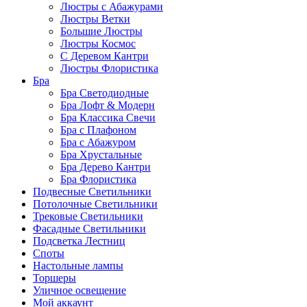
Люстры с Абажурами
Люстры Ветки
Большие Люстры
Люстры Космос
С Деревом Кантри
Люстры Флористика
Бра
Бра Светодиодные
Бра Лофт & Модерн
Бра Классика Свечи
Бра с Плафоном
Бра с Абажуром
Бра Хрустальные
Бра Дерево Кантри
Бра Флористика
Подвесные Светильники
Потолочные Светильники
Трековые Светильники
Фасадные Светильники
Подсветка Лестниц
Споты
Настольные лампы
Торшеры
Уличное освещение
Мой аккаунт