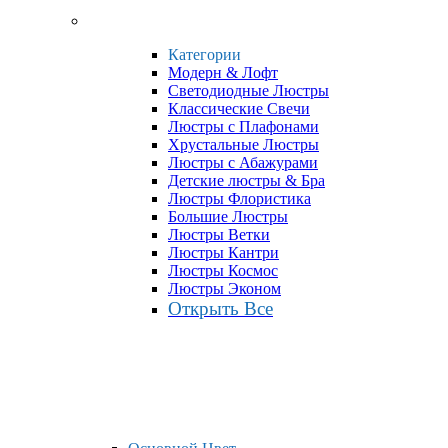
Категории
Модерн & Лофт
Светодиодные Люстры
Классические Свечи
Люстры с Плафонами
Хрустальные Люстры
Люстры с Абажурами
Детские люстры & Бра
Люстры Флористика
Большие Люстры
Люстры Ветки
Люстры Кантри
Люстры Космос
Люстры Эконом
Открыть Все