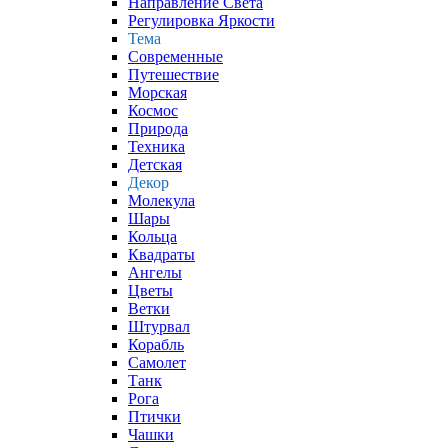
Направление Света
Регулировка Яркости
Тема
Современные
Путешествие
Морская
Космос
Природа
Техника
Детская
Декор
Молекула
Шары
Кольца
Квадраты
Ангелы
Цветы
Ветки
Штурвал
Корабль
Самолет
Танк
Рога
Птички
Чашки