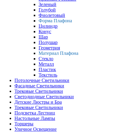
Зеленый
Голубой
Фиолетовый
Форма Плафона
Цилиндр
Конус
Шар
Полушар
Геометрия
Материал Плафона
Стекло
Металл
Пластик
Текстиль
Потолочные Светильники
Фасадные Светильники
Трековые Светильники
Светодиодные Светильники
Детские Люстры и Бра
Трековые Светильники
Подсветка Лестниц
Настольные Лампы
Торшеры
Уличное Освещение