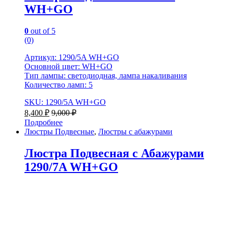
WH+GO
0
out of 5
(0)
Артикул: 1290/5A WH+GO
Основной цвет: WH+GO
Тип лампы: светодиодная, лампа накаливания
Количество ламп: 5
SKU: 1290/5A WH+GO
8,400
₽
9,000
₽
Подробнее
Люстры Подвесные
,
Люстры с абажурами
Люстра Подвесная с Абажурами
1290/7A WH+GO