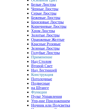
Основной Цвет
Белые Люстры
Черные Люстры
Серые Люстры
Бежевые Люстры
Бронзовые Люстры
Коричневые Люстры
Хром Люстры
Золотые Люстры
Оранжевые Желтые
Красные Розовые
Зеленые Люстры
Голубые Люстры
Применение
Над Столом
Второй Свет
Над Лестницей
Конструкция
Потолочные
Подвесные
на Штанге
Функции
Пульт Управления
Упр-ние Приложением
Ночник или Подсветка