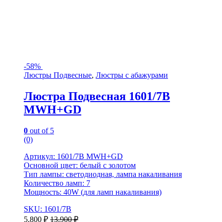
-
58%
Люстры Подвесные
,
Люстры с абажурами
Люстра Подвесная 1601/7B
MWH+GD
0
out of 5
(0)
Артикул: 1601/7B MWH+GD
Основной цвет: белый с золотом
Тип лампы: светодиодная, лампа накаливания
Количество ламп: 7
Мощность: 40W (для ламп накаливания)
SKU: 1601/7B
5,800
₽
13,900
₽