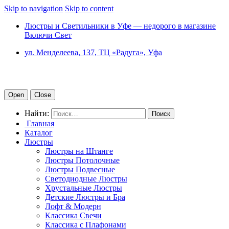
Skip to navigation
Skip to content
Люстры и Светильники в Уфе — недорого в магазине
Включи Свет
ул. Менделеева, 137, ТЦ «Радуга», Уфа
Open
Close
Найти:
Главная
Каталог
Люстры
Люстры на Штанге
Люстры Потолочные
Люстры Подвесные
Светодиодные Люстры
Хрустальные Люстры
Детские Люстры и Бра
Лофт & Модерн
Классика Свечи
Классика с Плафонами