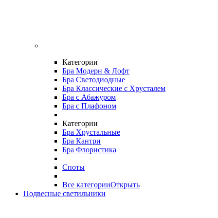
Категории
Бра Модерн & Лофт
Бра Светодиодные
Бра Классические с Хрусталем
Бра с Абажуром
Бра с Плафоном
Категории
Бра Хрустальные
Бра Кантри
Бра Флористика
Споты
Все категории
Открыть
Подвесные светильники