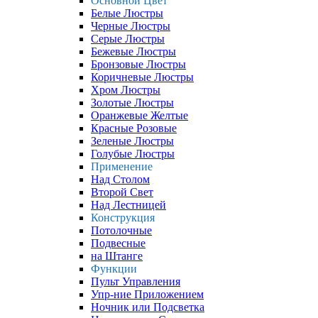
Основной Цвет
Белые Люстры
Черные Люстры
Серые Люстры
Бежевые Люстры
Бронзовые Люстры
Коричневые Люстры
Хром Люстры
Золотые Люстры
Оранжевые Желтые
Красные Розовые
Зеленые Люстры
Голубые Люстры
Применение
Над Столом
Второй Свет
Над Лестницей
Конструкция
Потолочные
Подвесные
на Штанге
Функции
Пульт Управления
Упр-ние Приложением
Ночник или Подсветка