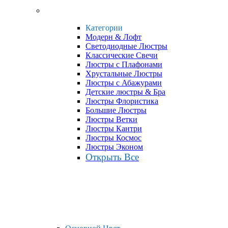
Категории
Модерн & Лофт
Светодиодные Люстры
Классические Свечи
Люстры с Плафонами
Хрустальные Люстры
Люстры с Абажурами
Детские люстры & Бра
Люстры Флористика
Большие Люстры
Люстры Ветки
Люстры Кантри
Люстры Космос
Люстры Эконом
Открыть Все