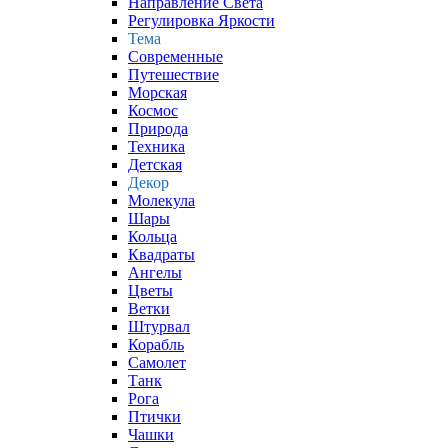
Направление Света
Регулировка Яркости
Тема
Современные
Путешествие
Морская
Космос
Природа
Техника
Детская
Декор
Молекула
Шары
Кольца
Квадраты
Ангелы
Цветы
Ветки
Штурвал
Корабль
Самолет
Танк
Рога
Птички
Чашки