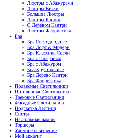
Люстры с Абажурами
Люстры Ветки
Большие Люстры
Люстры Космос
С Деревом Кантри
Люстры Флористика
Бра
Бра Светодиодные
Бра Лофт & Модерн
Бра Классика Свечи
Бра с Плафоном
Бра с Абажуром
Бра Хрустальные
Бра Дерево Кантри
Бра Флористика
Подвесные Светильники
Потолочные Светильники
Трековые Светильники
Фасадные Светильники
Подсветка Лестниц
Споты
Настольные лампы
Торшеры
Уличное освещение
Мой аккаунт