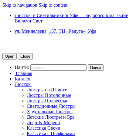
Skip to navigation
Skip to content
Люстры и Светильники в Уфе — недорого в магазине
Включи Свет
ул. Менделеева, 137, ТЦ «Радуга», Уфа
Open
Close
Найти:
Главная
Каталог
Люстры
Люстры на Штанге
Люстры Потолочные
Люстры Подвесные
Светодиодные Люстры
Хрустальные Люстры
Детские Люстры и Бра
Лофт & Модерн
Классика Свечи
Классика с Плафонами