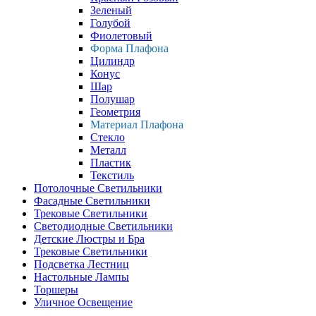
Зеленый
Голубой
Фиолетовый
Форма Плафона
Цилиндр
Конус
Шар
Полушар
Геометрия
Материал Плафона
Стекло
Металл
Пластик
Текстиль
Потолочные Светильники
Фасадные Светильники
Трековые Светильники
Светодиодные Светильники
Детские Люстры и Бра
Трековые Светильники
Подсветка Лестниц
Настольные Лампы
Торшеры
Уличное Освещение