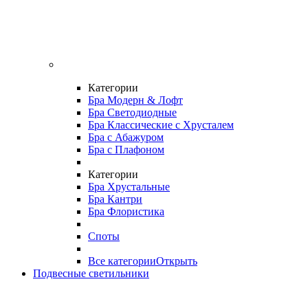
Категории
Бра Модерн & Лофт
Бра Светодиодные
Бра Классические с Хрусталем
Бра с Абажуром
Бра с Плафоном
Категории
Бра Хрустальные
Бра Кантри
Бра Флористика
Споты
Все категории
Открыть
Подвесные светильники