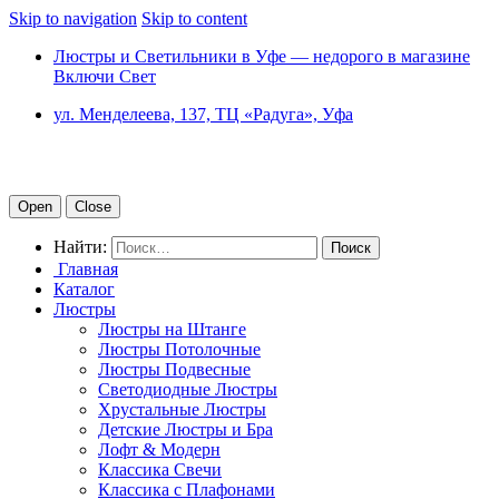
Skip to navigation
Skip to content
Люстры и Светильники в Уфе — недорого в магазине
Включи Свет
ул. Менделеева, 137, ТЦ «Радуга», Уфа
Open
Close
Найти:
Главная
Каталог
Люстры
Люстры на Штанге
Люстры Потолочные
Люстры Подвесные
Светодиодные Люстры
Хрустальные Люстры
Детские Люстры и Бра
Лофт & Модерн
Классика Свечи
Классика с Плафонами