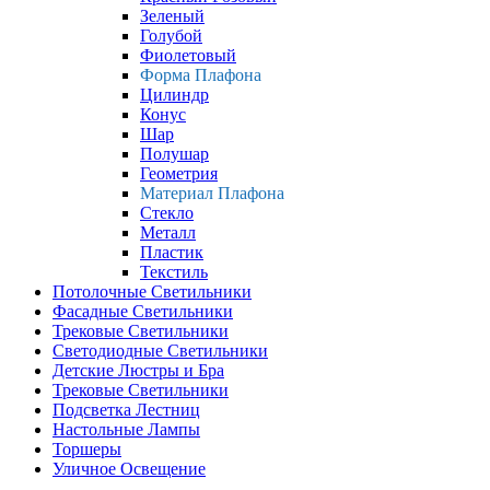
Зеленый
Голубой
Фиолетовый
Форма Плафона
Цилиндр
Конус
Шар
Полушар
Геометрия
Материал Плафона
Стекло
Металл
Пластик
Текстиль
Потолочные Светильники
Фасадные Светильники
Трековые Светильники
Светодиодные Светильники
Детские Люстры и Бра
Трековые Светильники
Подсветка Лестниц
Настольные Лампы
Торшеры
Уличное Освещение