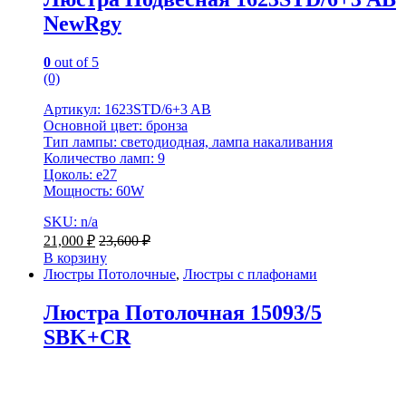
NewRgy
0
out of 5
(0)
Артикул: 1623STD/6+3 AB
Основной цвет: бронза
Тип лампы: светодиодная, лампа накаливания
Количество ламп: 9
Цоколь: е27
Мощность: 60W
SKU: n/a
21,000
₽
23,600
₽
В корзину
Люстры Потолочные
,
Люстры с плафонами
Люстра Потолочная 15093/5
SBK+CR