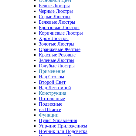
Основной Цвет
Белые Люстры
Черные Люстры
Серые Люстры
Бежевые Люстры
Бронзовые Люстры
Коричневые Люстры
Хром Люстры
Золотые Люстры
Оранжевые Желтые
Красные Розовые
Зеленые Люстры
Голубые Люстры
Применение
Над Столом
Второй Свет
Над Лестницей
Конструкция
Потолочные
Подвесные
на Штанге
Функции
Пульт Управления
Упр-ние Приложением
Ночник или Подсветка