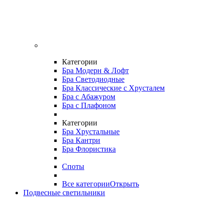
Категории
Бра Модерн & Лофт
Бра Светодиодные
Бра Классические с Хрусталем
Бра с Абажуром
Бра с Плафоном
Категории
Бра Хрустальные
Бра Кантри
Бра Флористика
Споты
Все категории
Открыть
Подвесные светильники