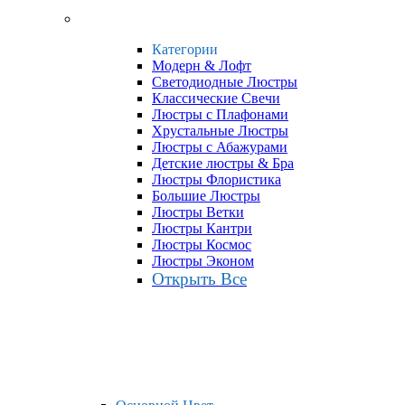
Категории
Модерн & Лофт
Светодиодные Люстры
Классические Свечи
Люстры с Плафонами
Хрустальные Люстры
Люстры с Абажурами
Детские люстры & Бра
Люстры Флористика
Большие Люстры
Люстры Ветки
Люстры Кантри
Люстры Космос
Люстры Эконом
Открыть Все