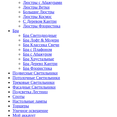
Люстры с Абажурами
Люстры Ветки
Большие Люстры
Люстры Космос
С Деревом Кантри
Люстры Флористика
Бра
Бра Светодиодные
Бра Лофт & Модерн
Бра Классика Свечи
Бра с Плафоном
Бра с Абажуром
Бра Хрустальные
Бра Дерево Кантри
Бра Флористика
Подвесные Светильники
Потолочные Светильники
Трековые Светильники
Фасадные Светильники
Подсветка Лестниц
Споты
Настольные лампы
Торшеры
Уличное освещение
Мой аккаунт