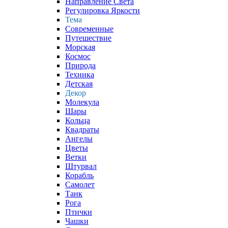
Направление Света
Регулировка Яркости
Тема
Современные
Путешествие
Морская
Космос
Природа
Техника
Детская
Декор
Молекула
Шары
Кольца
Квадраты
Ангелы
Цветы
Ветки
Штурвал
Корабль
Самолет
Танк
Рога
Птички
Чашки