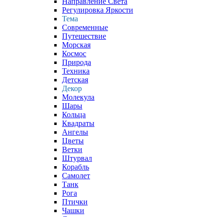
Направление Света
Регулировка Яркости
Тема
Современные
Путешествие
Морская
Космос
Природа
Техника
Детская
Декор
Молекула
Шары
Кольца
Квадраты
Ангелы
Цветы
Ветки
Штурвал
Корабль
Самолет
Танк
Рога
Птички
Чашки