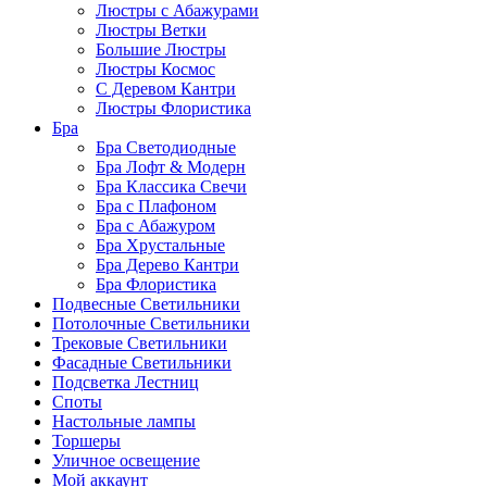
Люстры с Абажурами
Люстры Ветки
Большие Люстры
Люстры Космос
С Деревом Кантри
Люстры Флористика
Бра
Бра Светодиодные
Бра Лофт & Модерн
Бра Классика Свечи
Бра с Плафоном
Бра с Абажуром
Бра Хрустальные
Бра Дерево Кантри
Бра Флористика
Подвесные Светильники
Потолочные Светильники
Трековые Светильники
Фасадные Светильники
Подсветка Лестниц
Споты
Настольные лампы
Торшеры
Уличное освещение
Мой аккаунт