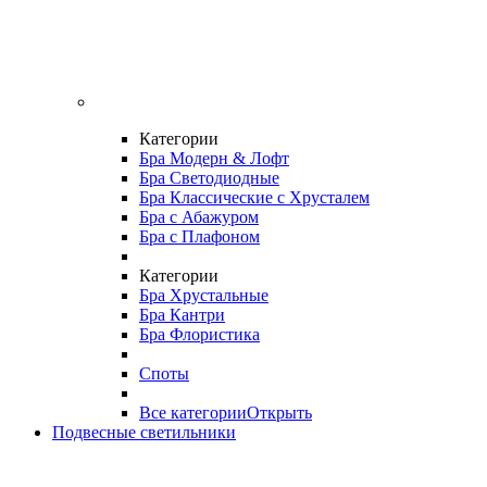
Категории
Бра Модерн & Лофт
Бра Светодиодные
Бра Классические с Хрусталем
Бра с Абажуром
Бра с Плафоном
Категории
Бра Хрустальные
Бра Кантри
Бра Флористика
Споты
Все категории
Открыть
Подвесные светильники