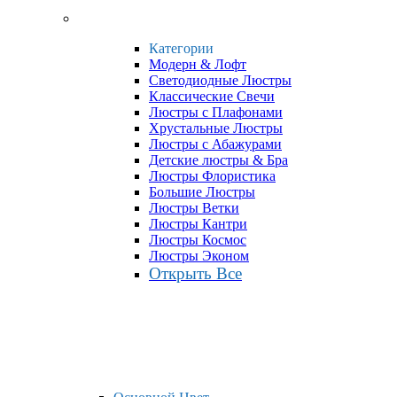
Категории
Модерн & Лофт
Светодиодные Люстры
Классические Свечи
Люстры с Плафонами
Хрустальные Люстры
Люстры с Абажурами
Детские люстры & Бра
Люстры Флористика
Большие Люстры
Люстры Ветки
Люстры Кантри
Люстры Космос
Люстры Эконом
Открыть Все