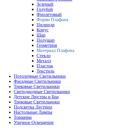
Зеленый
Голубой
Фиолетовый
Форма Плафона
Цилиндр
Конус
Шар
Полушар
Геометрия
Материал Плафона
Стекло
Металл
Пластик
Текстиль
Потолочные Светильники
Фасадные Светильники
Трековые Светильники
Светодиодные Светильники
Детские Люстры и Бра
Трековые Светильники
Подсветка Лестниц
Настольные Лампы
Торшеры
Уличное Освещение