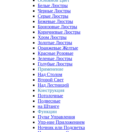
Основной Цвет
Белые Люстры
Черные Люстры
Серые Люстры
Бежевые Люстры
Бронзовые Люстры
Коричневые Люстры
Хром Люстры
Золотые Люстры
Оранжевые Желтые
Красные Розовые
Зеленые Люстры
Голубые Люстры
Применение
Над Столом
Второй Свет
Над Лестницей
Конструкция
Потолочные
Подвесные
на Штанге
Функции
Пульт Управления
Упр-ние Приложением
Ночник или Подсветка