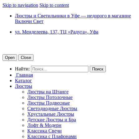
Skip to navigation
Skip to content
Люстры и Светильники в Уфе — недорого в магазине
Включи Свет
ул. Менделеева, 137, ТЦ «Радуга», Уфа
Open
Close
Найти:
Главная
Каталог
Люстры
Люстры на Штанге
Люстры Потолочные
Люстры Подвесные
Светодиодные Люстры
Хрустальные Люстры
Детские Люстры и Бра
Лофт & Модерн
Классика Свечи
Классика с Плафонами