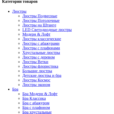
Категории товаров
Люстры
Люстры Подвесные
Люстры Потолочные
Люстры на Штанге
LED Светодиодные люстры
Модерн & Лофт
Люстры классические
Люстры с абажурами
Люстры с плафонами
Хрустальные люстры
Люстры с деревом
Люстры Ветки
Люстры флористика
Большие люстры
Детские люстры и бра
Люстры Космос
Люстры эконом
Бра
Бра Модерн & Лофт
Бра Классика
Бра с абажуром
Бра с плафоном
Бра хрустальные