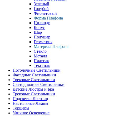
Зеленый
Голубой
Фиолетовый
Форма Плафона
Цилиндр
Конус
Шар
Полушар
Геометрия
Материал Плафона
Стекло
Металл
Пластик
Текстиль
Потолочные Светильники
Фасадные Светильники
Трековые Светильники
Светодиодные Светильники
Детские Люстры и Бра
Трековые Светильники
Подсветка Лестниц
Настольные Лампы
Торшеры
Уличное Освещение