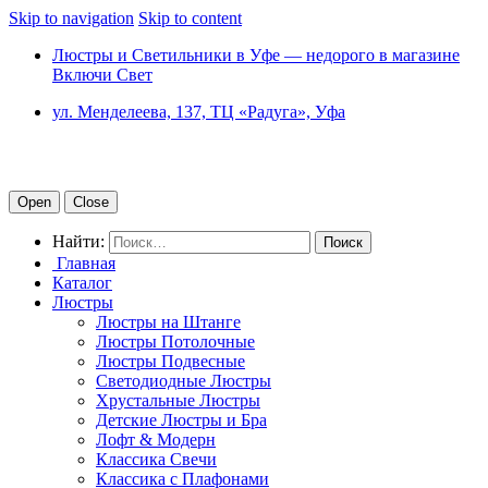
Skip to navigation
Skip to content
Люстры и Светильники в Уфе — недорого в магазине
Включи Свет
ул. Менделеева, 137, ТЦ «Радуга», Уфа
Open
Close
Найти:
Главная
Каталог
Люстры
Люстры на Штанге
Люстры Потолочные
Люстры Подвесные
Светодиодные Люстры
Хрустальные Люстры
Детские Люстры и Бра
Лофт & Модерн
Классика Свечи
Классика с Плафонами