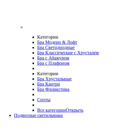
Категории
Бра Модерн & Лофт
Бра Светодиодные
Бра Классические с Хрусталем
Бра с Абажуром
Бра с Плафоном
Категории
Бра Хрустальные
Бра Кантри
Бра Флористика
Споты
Все категории
Открыть
Подвесные светильники