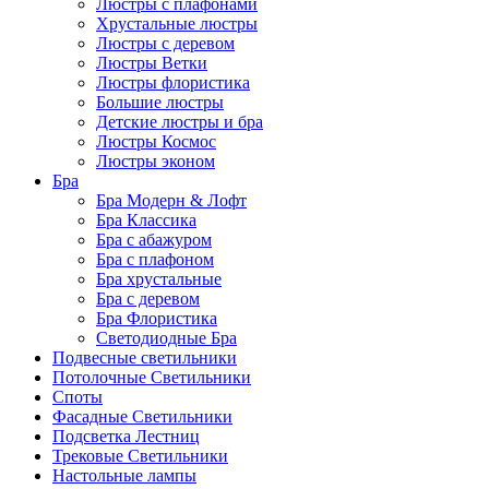
Люстры с плафонами
Хрустальные люстры
Люстры с деревом
Люстры Ветки
Люстры флористика
Большие люстры
Детские люстры и бра
Люстры Космос
Люстры эконом
Бра
Бра Модерн & Лофт
Бра Классика
Бра с абажуром
Бра с плафоном
Бра хрустальные
Бра с деревом
Бра Флористика
Светодиодные Бра
Подвесные светильники
Потолочные Светильники
Споты
Фасадные Светильники
Подсветка Лестниц
Трековые Светильники
Настольные лампы