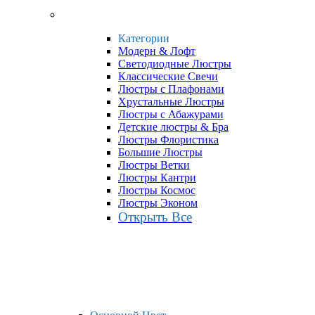
Категории
Модерн & Лофт
Светодиодные Люстры
Классические Свечи
Люстры с Плафонами
Хрустальные Люстры
Люстры с Абажурами
Детские люстры & Бра
Люстры Флористика
Большие Люстры
Люстры Ветки
Люстры Кантри
Люстры Космос
Люстры Эконом
Открыть Все