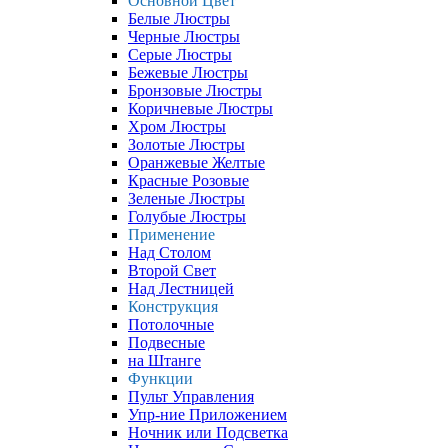
Основной Цвет
Белые Люстры
Черные Люстры
Серые Люстры
Бежевые Люстры
Бронзовые Люстры
Коричневые Люстры
Хром Люстры
Золотые Люстры
Оранжевые Желтые
Красные Розовые
Зеленые Люстры
Голубые Люстры
Применение
Над Столом
Второй Свет
Над Лестницей
Конструкция
Потолочные
Подвесные
на Штанге
Функции
Пульт Управления
Упр-ние Приложением
Ночник или Подсветка