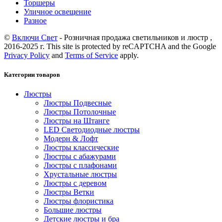
Торшеры
Уличное освещение
Разное
©
Включи Свет
- Розничная продажа светильников и люстр ,
2016-2025 г. This site is protected by reCAPTCHA and the Google
Privacy Policy
and
Terms of Service
apply.
Категории товаров
Люстры
Люстры Подвесные
Люстры Потолочные
Люстры на Штанге
LED Светодиодные люстры
Модерн & Лофт
Люстры классические
Люстры с абажурами
Люстры с плафонами
Хрустальные люстры
Люстры с деревом
Люстры Ветки
Люстры флористика
Большие люстры
Детские люстры и бра