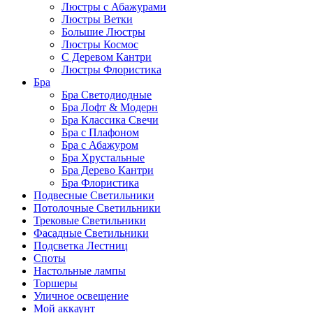
Люстры с Абажурами
Люстры Ветки
Большие Люстры
Люстры Космос
С Деревом Кантри
Люстры Флористика
Бра
Бра Светодиодные
Бра Лофт & Модерн
Бра Классика Свечи
Бра с Плафоном
Бра с Абажуром
Бра Хрустальные
Бра Дерево Кантри
Бра Флористика
Подвесные Светильники
Потолочные Светильники
Трековые Светильники
Фасадные Светильники
Подсветка Лестниц
Споты
Настольные лампы
Торшеры
Уличное освещение
Мой аккаунт