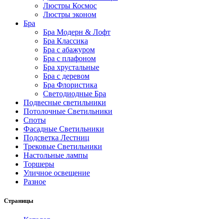
Люстры Космос
Люстры эконом
Бра
Бра Модерн & Лофт
Бра Классика
Бра с абажуром
Бра с плафоном
Бра хрустальные
Бра с деревом
Бра Флористика
Светодиодные Бра
Подвесные светильники
Потолочные Светильники
Споты
Фасадные Светильники
Подсветка Лестниц
Трековые Светильники
Настольные лампы
Торшеры
Уличное освещение
Разное
Страницы