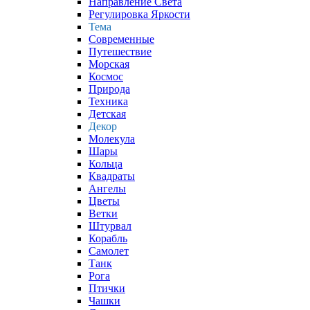
Направление Света
Регулировка Яркости
Тема
Современные
Путешествие
Морская
Космос
Природа
Техника
Детская
Декор
Молекула
Шары
Кольца
Квадраты
Ангелы
Цветы
Ветки
Штурвал
Корабль
Самолет
Танк
Рога
Птички
Чашки