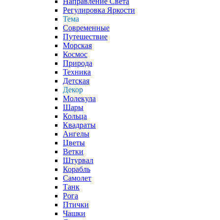
Направление Света
Регулировка Яркости
Тема
Современные
Путешествие
Морская
Космос
Природа
Техника
Детская
Декор
Молекула
Шары
Кольца
Квадраты
Ангелы
Цветы
Ветки
Штурвал
Корабль
Самолет
Танк
Рога
Птички
Чашки