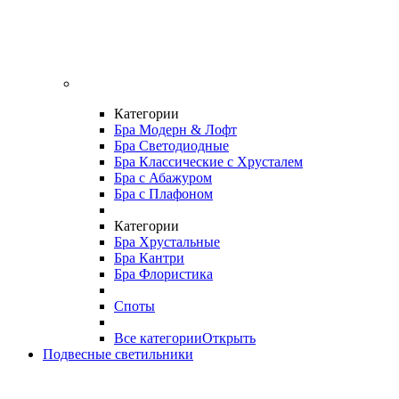
Категории
Бра Модерн & Лофт
Бра Светодиодные
Бра Классические с Хрусталем
Бра с Абажуром
Бра с Плафоном
Категории
Бра Хрустальные
Бра Кантри
Бра Флористика
Споты
Все категории
Открыть
Подвесные светильники