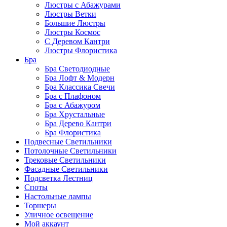
Люстры с Абажурами
Люстры Ветки
Большие Люстры
Люстры Космос
С Деревом Кантри
Люстры Флористика
Бра
Бра Светодиодные
Бра Лофт & Модерн
Бра Классика Свечи
Бра с Плафоном
Бра с Абажуром
Бра Хрустальные
Бра Дерево Кантри
Бра Флористика
Подвесные Светильники
Потолочные Светильники
Трековые Светильники
Фасадные Светильники
Подсветка Лестниц
Споты
Настольные лампы
Торшеры
Уличное освещение
Мой аккаунт