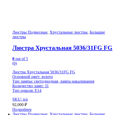
Люстры Подвесные
,
Хрустальные люстры
,
Большие
люстры
Люстра Хрустальная 5036/31FG FG
0
out of 5
(0)
Люстра Хрустальная 5036/31FG FG
Основной цвет: золото
Тип лампы: светодиодная, лампа накаливания
Количество ламп: 31
Тип цоколя: E14
SKU: n/a
92,000
₽
Подробнее
Люстры Подвесные
,
Хрустальные люстры
,
Большие