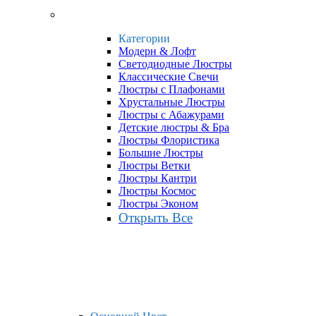
Категории
Модерн & Лофт
Светодиодные Люстры
Классические Свечи
Люстры с Плафонами
Хрустальные Люстры
Люстры с Абажурами
Детские люстры & Бра
Люстры Флористика
Большие Люстры
Люстры Ветки
Люстры Кантри
Люстры Космос
Люстры Эконом
Открыть Все