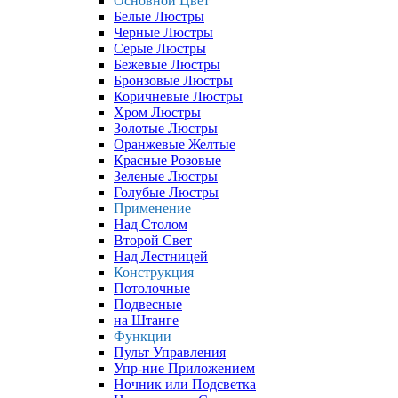
Основной Цвет
Белые Люстры
Черные Люстры
Серые Люстры
Бежевые Люстры
Бронзовые Люстры
Коричневые Люстры
Хром Люстры
Золотые Люстры
Оранжевые Желтые
Красные Розовые
Зеленые Люстры
Голубые Люстры
Применение
Над Столом
Второй Свет
Над Лестницей
Конструкция
Потолочные
Подвесные
на Штанге
Функции
Пульт Управления
Упр-ние Приложением
Ночник или Подсветка