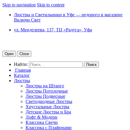
Skip to navigation
Skip to content
Люстры и Светильники в Уфе — недорого в магазине
Включи Свет
ул. Менделеева, 137, ТЦ «Радуга», Уфа
Open
Close
Найти:
Главная
Каталог
Люстры
Люстры на Штанге
Люстры Потолочные
Люстры Подвесные
Светодиодные Люстры
Хрустальные Люстры
Детские Люстры и Бра
Лофт & Модерн
Классика Свечи
Классика с Плафонами