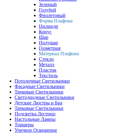
Зеленый
Голубой
Фиолетовый
Форма Плафона
Цилиндр
Конус
Шар
Полушар
Геометрия
Материал Плафона
Стекло
Металл
Пластик
Текстиль
Потолочные Светильники
Фасадные Светильники
Трековые Светильники
Светодиодные Светильники
Детские Люстры и Бра
Трековые Светильники
Подсветка Лестниц
Настольные Лампы
Торшеры
Уличное Освещение