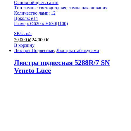
Основной цвет: сатин
Тип лампы: светодиодная, лампа накаливания
Количество ламп: 12
Цоколь: e14
Размер: Ø620 x H630(1100)
SKU: n/a
20,000
₽
24,000
₽
В корзину
Люстры Подвесные
,
Люстры с абажурами
Люстра подвесная 5288R/7 SN
Veneto Luce