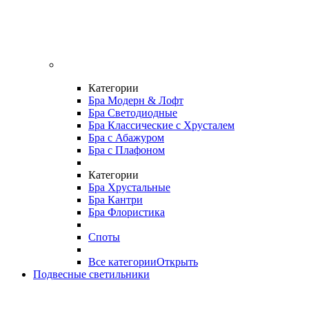
Категории
Бра Модерн & Лофт
Бра Светодиодные
Бра Классические с Хрусталем
Бра с Абажуром
Бра с Плафоном
Категории
Бра Хрустальные
Бра Кантри
Бра Флористика
Споты
Все категории
Открыть
Подвесные светильники