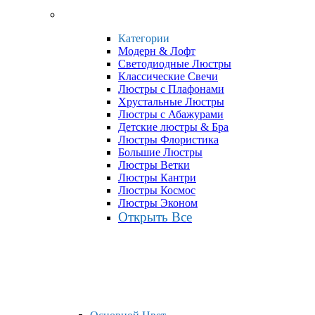
Категории
Модерн & Лофт
Светодиодные Люстры
Классические Свечи
Люстры с Плафонами
Хрустальные Люстры
Люстры с Абажурами
Детские люстры & Бра
Люстры Флористика
Большие Люстры
Люстры Ветки
Люстры Кантри
Люстры Космос
Люстры Эконом
Открыть Все