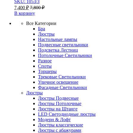
SKU: 1053/3
7,400
₽
7,800
₽
В корзину
Все Категории
Бра
Люстры
Настольные лампы
Подвесные светильники
Подсветка Лестниц
Потолочные Светильники
Разное
Споты
Торшеры
Трековые Светильники
Уличное освещение
Фасадные Светильники
Люстры
Люстры Подвесные
Люстры Потолочные
Люстры на Штанге
LED Светодиодные люстры
Модерн & Лофт
Люстры классические
Люстры с абажурами