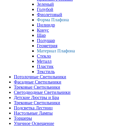
Зеленый
Голубой
Фиолетовый
Форма Плафона
Цилиндр
Конус
Шар
Полушар
Геометрия
Материал Плафона
Стекло
Металл
Пластик
Текстиль
Потолочные Светильники
Фасадные Светильники
Трековые Светильники
Светодиодные Светильники
Детские Люстры и Бра
Трековые Светильники
Подсветка Лестниц
Настольные Лампы
Торшеры
Уличное Освещение