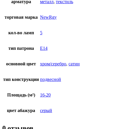
арматура
металл
,
текстиль
торговая марка
NewRgy
кол-во ламп
5
тип патрона
E14
основной цвет
хром/серебро
,
сатин
тип конструкции
подвесной
Площадь (м²)
16-20
цвет абажура
серый
0 отзывов