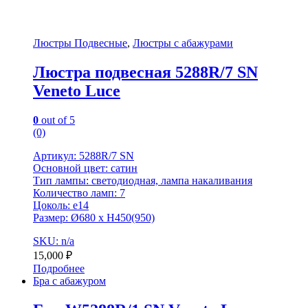
Люстры Подвесные
,
Люстры с абажурами
Люстра подвесная 5288R/7 SN
Veneto Luce
0
out of 5
(0)
Артикул: 5288R/7 SN
Основной цвет: сатин
Тип лампы: светодиодная, лампа накаливания
Количество ламп: 7
Цоколь: e14
Размер: Ø680 x H450(950)
SKU: n/a
15,000
₽
Подробнее
Бра с абажуром