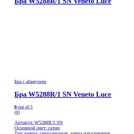
Бра W5288R/1 SN Veneto Luce
Бра с абажуром
Бра W5288R/1 SN Veneto Luce
0
out of 5
(0)
Артикул: W5288R/1 SN
Основной цвет: сатин
Тип лампы: светодиодная, лампа накаливания