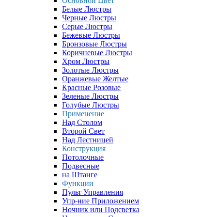
Основной Цвет
Белые Люстры
Черные Люстры
Серые Люстры
Бежевые Люстры
Бронзовые Люстры
Коричневые Люстры
Хром Люстры
Золотые Люстры
Оранжевые Желтые
Красные Розовые
Зеленые Люстры
Голубые Люстры
Применение
Над Столом
Второй Свет
Над Лестницей
Конструкция
Потолочные
Подвесные
на Штанге
Функции
Пульт Управления
Упр-ние Приложением
Ночник или Подсветка