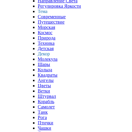
Направление Света
Регулировка Яркости
Тема
Современные
Путешествие
Морская
Космос
Природа
Техника
Детская
Декор
Молекула
Шары
Кольца
Квадраты
Ангелы
Цветы
Ветки
Штурвал
Корабль
Самолет
Танк
Рога
Птички
Чашки