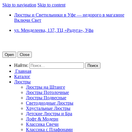
Skip to navigation
Skip to content
Люстры и Светильники в Уфе — недорого в магазине
Включи Свет
ул. Менделеева, 137, ТЦ «Радуга», Уфа
Open
Close
Найти:
Главная
Каталог
Люстры
Люстры на Штанге
Люстры Потолочные
Люстры Подвесные
Светодиодные Люстры
Хрустальные Люстры
Детские Люстры и Бра
Лофт & Модерн
Классика Свечи
Классика с Плафонами