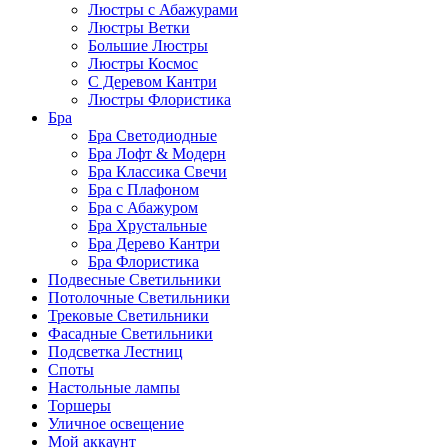
Люстры с Абажурами
Люстры Ветки
Большие Люстры
Люстры Космос
С Деревом Кантри
Люстры Флористика
Бра
Бра Светодиодные
Бра Лофт & Модерн
Бра Классика Свечи
Бра с Плафоном
Бра с Абажуром
Бра Хрустальные
Бра Дерево Кантри
Бра Флористика
Подвесные Светильники
Потолочные Светильники
Трековые Светильники
Фасадные Светильники
Подсветка Лестниц
Споты
Настольные лампы
Торшеры
Уличное освещение
Мой аккаунт